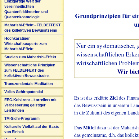
Einzigartige Welt der
vereinheitlichten
Quantenfeldtheorien und
Grundprinzipien für ei
Quantenkosmologie
u
Maharishi-Effekt - FELDEFFEKT
des kollektiven Bewusstseins
Hochkarätiger
Nur ein systematischer, 
Wirtschaftsexperte zum
Maharishi-Effekt
wissenschaftlichen Erke
Studien zum Maharishi-Effekt
wirtschaftlichen Problem
Wissenschaftliche Prinzipien
Wir bieten solc
zum FELDEFFEKT des
kollektiven Bewusstseins
Transzendentale Meditation
Volles Gehirnpotential
Ziel
Es ist das erklärte
des Finanz
EEG-Kohärenz - korreliert mit
das Bewusstsein in unserem Land 
Verbesserung geistiger
Leistungen
in die Zukunft des eigenen Lande
TM-Sidhi-Programm
Mittel
Das
dazu ist der
Maharish
Kulturelle Vielfalt auf der Basis
von Einheit
das gemeinsame, d.h. das kollekt