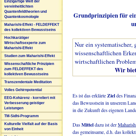
Einzigartige Welt der
vereinheitlichten
Quantenfeldtheorien und
Grundprinzipien für ei
Quantenkosmologie
u
Maharishi-Effekt - FELDEFFEKT
des kollektiven Bewusstseins
Hochkarätiger
Nur ein systematischer, 
Wirtschaftsexperte zum
Maharishi-Effekt
wissenschaftlichen Erke
Studien zum Maharishi-Effekt
wirtschaftlichen Problem
Wissenschaftliche Prinzipien
Wir bieten solc
zum FELDEFFEKT des
kollektiven Bewusstseins
Transzendentale Meditation
Volles Gehirnpotential
Ziel
Es ist das erklärte
des Finanz
EEG-Kohärenz - korreliert mit
das Bewusstsein in unserem Land 
Verbesserung geistiger
Leistungen
in die Zukunft des eigenen Lande
TM-Sidhi-Programm
Mittel
Das
dazu ist der
Maharish
Kulturelle Vielfalt auf der Basis
von Einheit
das gemeinsame, d.h. das kollekt