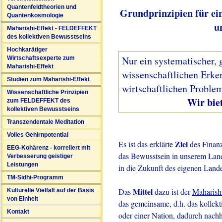
Quantenfeldtheorien und
Grundprinzipien für ei
Quantenkosmologie
u
Maharishi-Effekt - FELDEFFEKT
des kollektiven Bewusstseins
Hochkarätiger
Nur ein systematischer, 
Wirtschaftsexperte zum
Maharishi-Effekt
wissenschaftlichen Erke
Studien zum Maharishi-Effekt
wirtschaftlichen Problem
Wissenschaftliche Prinzipien
Wir bieten solc
zum FELDEFFEKT des
kollektiven Bewusstseins
Transzendentale Meditation
Volles Gehirnpotential
Ziel
Es ist das erklärte
des Finanz
EEG-Kohärenz - korreliert mit
das Bewusstsein in unserem Land 
Verbesserung geistiger
Leistungen
in die Zukunft des eigenen Lande
TM-Sidhi-Programm
Mittel
Das
dazu ist der
Maharish
Kulturelle Vielfalt auf der Basis
von Einheit
das gemeinsame, d.h. das kollekt
Kontakt
oder einer Nation, dadurch nachha