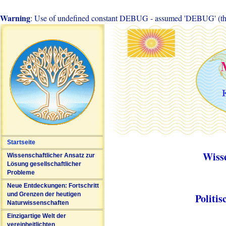
Warning
: Use of undefined constant DEBUG - assumed 'DEBUG' (this 
Startseite
Wiss
Wissenschaftlicher Ansatz zur
Lösung gesellschaftlicher
Probleme
Neue Entdeckungen: Fortschritt
und Grenzen der heutigen
Politi
Naturwissenschaften
Einzigartige Welt der
vereinheitlichten