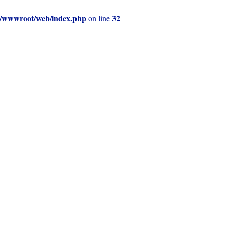
e51/wwwroot/web/index.php
32
on line