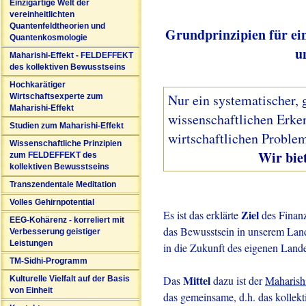
Einzigartige Welt der
vereinheitlichten
Quantenfeldtheorien und
Grundprinzipien für ei
Quantenkosmologie
u
Maharishi-Effekt - FELDEFFEKT
des kollektiven Bewusstseins
Hochkarätiger
Nur ein systematischer, 
Wirtschaftsexperte zum
Maharishi-Effekt
wissenschaftlichen Erke
Studien zum Maharishi-Effekt
wirtschaftlichen Problem
Wissenschaftliche Prinzipien
Wir bieten solc
zum FELDEFFEKT des
kollektiven Bewusstseins
Transzendentale Meditation
Volles Gehirnpotential
Ziel
Es ist das erklärte
des Finanz
EEG-Kohärenz - korreliert mit
das Bewusstsein in unserem Land 
Verbesserung geistiger
Leistungen
in die Zukunft des eigenen Lande
TM-Sidhi-Programm
Mittel
Das
dazu ist der
Maharish
Kulturelle Vielfalt auf der Basis
von Einheit
das gemeinsame, d.h. das kollekt