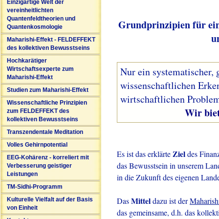
Einzigartige Welt der
vereinheitlichten
Quantenfeldtheorien und
Grundprinzipien für ei
Quantenkosmologie
u
Maharishi-Effekt - FELDEFFEKT
des kollektiven Bewusstseins
Hochkarätiger
Nur ein systematischer, 
Wirtschaftsexperte zum
Maharishi-Effekt
wissenschaftlichen Erke
Studien zum Maharishi-Effekt
wirtschaftlichen Problem
Wissenschaftliche Prinzipien
Wir bieten solc
zum FELDEFFEKT des
kollektiven Bewusstseins
Transzendentale Meditation
Volles Gehirnpotential
Ziel
Es ist das erklärte
des Finanz
EEG-Kohärenz - korreliert mit
das Bewusstsein in unserem Land 
Verbesserung geistiger
Leistungen
in die Zukunft des eigenen Lande
TM-Sidhi-Programm
Mittel
Das
dazu ist der
Maharish
Kulturelle Vielfalt auf der Basis
von Einheit
das gemeinsame, d.h. das kollekt