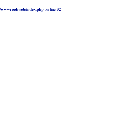
e51/wwwroot/web/index.php
32
on line