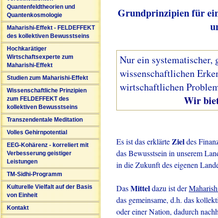
Quantenfeldtheorien und
Grundprinzipien für ei
Quantenkosmologie
u
Maharishi-Effekt - FELDEFFEKT
des kollektiven Bewusstseins
Hochkarätiger
Nur ein systematischer, 
Wirtschaftsexperte zum
Maharishi-Effekt
wissenschaftlichen Erke
Studien zum Maharishi-Effekt
wirtschaftlichen Problem
Wissenschaftliche Prinzipien
Wir bieten solc
zum FELDEFFEKT des
kollektiven Bewusstseins
Transzendentale Meditation
Volles Gehirnpotential
Ziel
Es ist das erklärte
des Finanz
EEG-Kohärenz - korreliert mit
das Bewusstsein in unserem Land 
Verbesserung geistiger
Leistungen
in die Zukunft des eigenen Lande
TM-Sidhi-Programm
Mittel
Das
dazu ist der
Maharish
Kulturelle Vielfalt auf der Basis
von Einheit
das gemeinsame, d.h. das kollekt
Kontakt
oder einer Nation, dadurch nachha