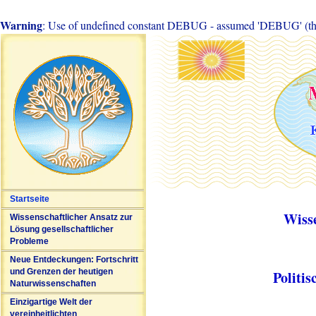
Warning
: Use of undefined constant DEBUG - assumed 'DEBUG' (this 
Startseite
Wiss
Wissenschaftlicher Ansatz zur
Lösung gesellschaftlicher
Probleme
Neue Entdeckungen: Fortschritt
und Grenzen der heutigen
Politi
Naturwissenschaften
Einzigartige Welt der
vereinheitlichten