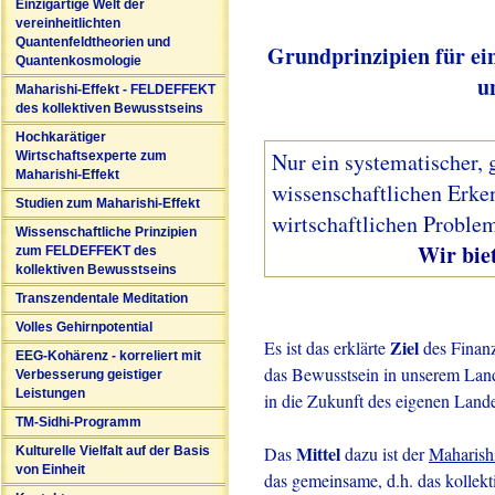
Einzigartige Welt der
vereinheitlichten
Quantenfeldtheorien und
Grundprinzipien für ei
Quantenkosmologie
u
Maharishi-Effekt - FELDEFFEKT
des kollektiven Bewusstseins
Hochkarätiger
Nur ein systematischer, 
Wirtschaftsexperte zum
Maharishi-Effekt
wissenschaftlichen Erke
Studien zum Maharishi-Effekt
wirtschaftlichen Problem
Wissenschaftliche Prinzipien
Wir bieten solc
zum FELDEFFEKT des
kollektiven Bewusstseins
Transzendentale Meditation
Volles Gehirnpotential
Ziel
Es ist das erklärte
des Finanz
EEG-Kohärenz - korreliert mit
das Bewusstsein in unserem Land 
Verbesserung geistiger
Leistungen
in die Zukunft des eigenen Lande
TM-Sidhi-Programm
Mittel
Das
dazu ist der
Maharish
Kulturelle Vielfalt auf der Basis
von Einheit
das gemeinsame, d.h. das kollekt