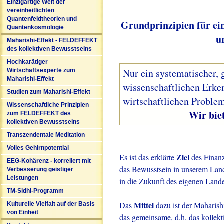
Einzigartige Welt der
vereinheitlichten
Quantenfeldtheorien und
Grundprinzipien für ei
Quantenkosmologie
u
Maharishi-Effekt - FELDEFFEKT
des kollektiven Bewusstseins
Hochkarätiger
Nur ein systematischer, 
Wirtschaftsexperte zum
Maharishi-Effekt
wissenschaftlichen Erke
Studien zum Maharishi-Effekt
wirtschaftlichen Problem
Wissenschaftliche Prinzipien
Wir bieten solc
zum FELDEFFEKT des
kollektiven Bewusstseins
Transzendentale Meditation
Volles Gehirnpotential
Ziel
Es ist das erklärte
des Finanz
EEG-Kohärenz - korreliert mit
das Bewusstsein in unserem Land 
Verbesserung geistiger
Leistungen
in die Zukunft des eigenen Lande
TM-Sidhi-Programm
Mittel
Das
dazu ist der
Maharish
Kulturelle Vielfalt auf der Basis
von Einheit
das gemeinsame, d.h. das kollekt