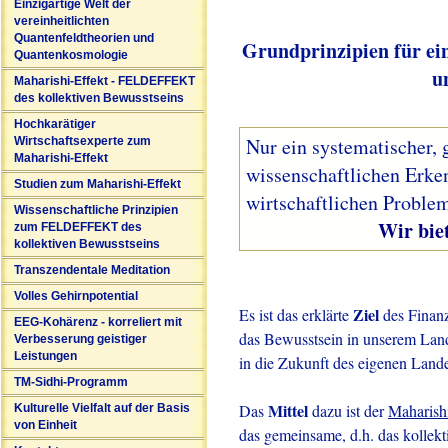
Einzigartige Welt der
vereinheitlichten
Quantenfeldtheorien und
Grundprinzipien für ei
Quantenkosmologie
u
Maharishi-Effekt - FELDEFFEKT
des kollektiven Bewusstseins
Hochkarätiger
Nur ein systematischer, 
Wirtschaftsexperte zum
Maharishi-Effekt
wissenschaftlichen Erke
Studien zum Maharishi-Effekt
wirtschaftlichen Problem
Wissenschaftliche Prinzipien
Wir bieten solc
zum FELDEFFEKT des
kollektiven Bewusstseins
Transzendentale Meditation
Volles Gehirnpotential
Ziel
Es ist das erklärte
des Finanz
EEG-Kohärenz - korreliert mit
das Bewusstsein in unserem Land 
Verbesserung geistiger
Leistungen
in die Zukunft des eigenen Lande
TM-Sidhi-Programm
Mittel
Das
dazu ist der
Maharish
Kulturelle Vielfalt auf der Basis
von Einheit
das gemeinsame, d.h. das kollekt