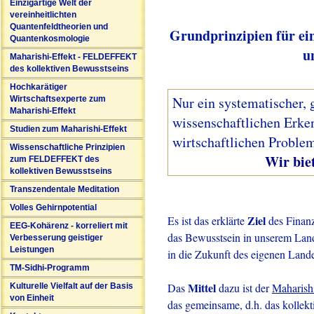
Einzigartige Welt der
vereinheitlichten
Quantenfeldtheorien und
Grundprinzipien für ei
Quantenkosmologie
u
Maharishi-Effekt - FELDEFFEKT
des kollektiven Bewusstseins
Hochkarätiger
Nur ein systematischer, 
Wirtschaftsexperte zum
Maharishi-Effekt
wissenschaftlichen Erke
Studien zum Maharishi-Effekt
wirtschaftlichen Problem
Wissenschaftliche Prinzipien
Wir bieten solc
zum FELDEFFEKT des
kollektiven Bewusstseins
Transzendentale Meditation
Volles Gehirnpotential
Ziel
Es ist das erklärte
des Finanz
EEG-Kohärenz - korreliert mit
das Bewusstsein in unserem Land 
Verbesserung geistiger
Leistungen
in die Zukunft des eigenen Lande
TM-Sidhi-Programm
Mittel
Das
dazu ist der
Maharish
Kulturelle Vielfalt auf der Basis
von Einheit
das gemeinsame, d.h. das kollekt