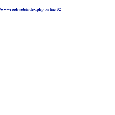
e51/wwwroot/web/index.php
32
on line