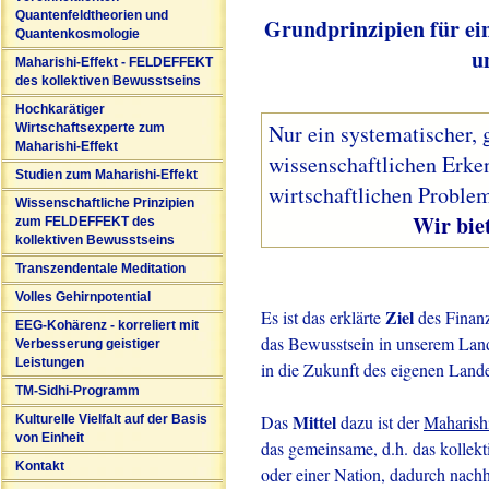
Quantenfeldtheorien und
Grundprinzipien für ei
Quantenkosmologie
u
Maharishi-Effekt - FELDEFFEKT
des kollektiven Bewusstseins
Hochkarätiger
Nur ein systematischer, 
Wirtschaftsexperte zum
Maharishi-Effekt
wissenschaftlichen Erke
Studien zum Maharishi-Effekt
wirtschaftlichen Problem
Wissenschaftliche Prinzipien
Wir bieten solc
zum FELDEFFEKT des
kollektiven Bewusstseins
Transzendentale Meditation
Volles Gehirnpotential
Ziel
Es ist das erklärte
des Finanz
EEG-Kohärenz - korreliert mit
das Bewusstsein in unserem Land 
Verbesserung geistiger
Leistungen
in die Zukunft des eigenen Lande
TM-Sidhi-Programm
Mittel
Das
dazu ist der
Maharish
Kulturelle Vielfalt auf der Basis
von Einheit
das gemeinsame, d.h. das kollekt
Kontakt
oder einer Nation, dadurch nachha