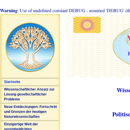
Warning
: Use of undefined constant DEBUG - assumed 'DEBUG' (this 
Startseite
Wiss
Wissenschaftlicher Ansatz zur
Lösung gesellschaftlicher
Probleme
Neue Entdeckungen: Fortschritt
und Grenzen der heutigen
Politi
Naturwissenschaften
Einzigartige Welt der
vereinheitlichten