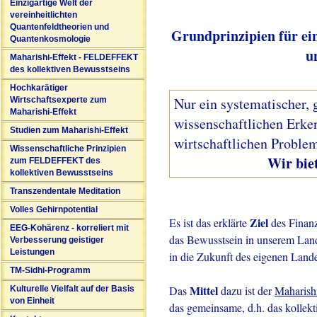
Einzigartige Welt der
vereinheitlichten
Quantenfeldtheorien und
Grundprinzipien für ei
Quantenkosmologie
u
Maharishi-Effekt - FELDEFFEKT
des kollektiven Bewusstseins
Hochkarätiger
Nur ein systematischer, 
Wirtschaftsexperte zum
Maharishi-Effekt
wissenschaftlichen Erke
Studien zum Maharishi-Effekt
wirtschaftlichen Problem
Wissenschaftliche Prinzipien
Wir bieten solc
zum FELDEFFEKT des
kollektiven Bewusstseins
Transzendentale Meditation
Volles Gehirnpotential
Ziel
Es ist das erklärte
des Finanz
EEG-Kohärenz - korreliert mit
das Bewusstsein in unserem Land 
Verbesserung geistiger
Leistungen
in die Zukunft des eigenen Lande
TM-Sidhi-Programm
Mittel
Das
dazu ist der
Maharish
Kulturelle Vielfalt auf der Basis
von Einheit
das gemeinsame, d.h. das kollekt